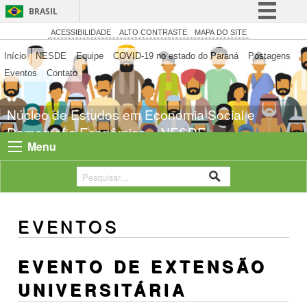
BRASIL
Simplifique!
ACESSIBILIDADE
ALTO CONTRASTE
MAPA DO SITE
Comunica BR
Início
NESDE
Equipe
COVID-19 no estado do Paraná
Postagens
Eventos
Contato
Participe
Acesso à informação
Núcleo de Estudos em Economia Social e
Legislação
Demografia Econômica – NESDE
Canais
Menu
EVENTOS
EVENTO DE EXTENSÃO
UNIVERSITÁRIA